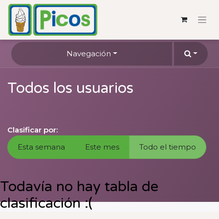
Navegación
Todos los usuarios
Clasificar por:
Esta semana
Este mes
Todo el tiempo
Todavía no hay tabla de
clasificación :(