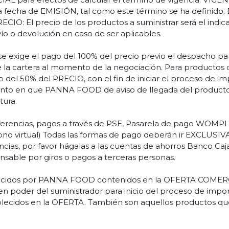
 la fecha de EMISIÓN, tal como este término se ha definido.
RECIO: El precio de los productos a suministrar será el ind
vío o devolución en caso de ser aplicables.
se exige el pago del 100% del precio previo el despacho pa
r de la cartera al momento de la negociación. Para producto
o del 50% del PRECIO, con el fin de iniciar el proceso de i
ento en que PANNA FOOD de aviso de llegada del producto
tura.
encias, pagos a través de PSE, Pasarela de pago WOMPI (pa
fono virtual) Todas las formas de pago deberán ir EXCL
encias, por favor hágalas a las cuentas de ahorros Banco 
sable por giros o pagos a terceras personas.
cidos por PANNA FOOD contenidos en la OFERTA COMERCIA
en poder del suministrador para inicio del proceso de impor
lecidos en la OFERTA. También son aquellos productos qu