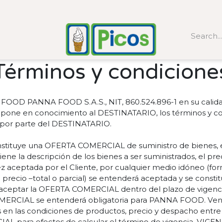
Términos y condicione
 PANNA FOOD S.A.S., NIT, 860.524.896-1 en su calidad 
one en conocimiento al DESTINATARIO, los términos y con
a por parte del DESTINATARIO.
tituye una OFERTA COMERCIAL de suministro de bienes, en
e la descripción de los bienes a ser suministrados, el pre
ez aceptada por el Cliente, por cualquier medio idóneo (fo
precio –total o parcial) se entenderá aceptada y se constit
 aceptar la OFERTA COMERCIAL dentro del plazo de vigenci
OMERCIAL se entenderá obligatoria para PANNA FOOD. Ven
 en las condiciones de productos, precio y despacho entre 
 para efectos de calcular el término de vigencia. VIGENCI